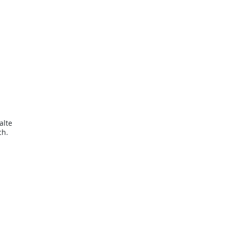
alte
ch.