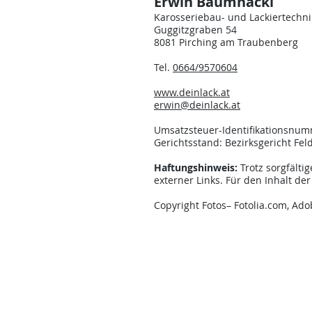
Erwin Baumhackl
Karosseriebau- und Lackiertechni
Guggitzgraben 54
8081 Pirching am Traubenberg
Tel.
0664/9570604
www.deinlack.at
erwin@deinlack.at
Umsatzsteuer-Identifikationsnum
Gerichtsstand: Bezirksgericht Fe
Haftungshinweis:
Trotz sorgfälti
externer Links. Für den Inhalt der
Copyright Fotos– Fotolia.com, Ad